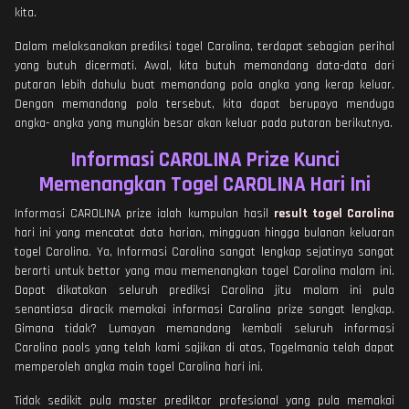
kita.
Dalam melaksanakan prediksi togel Carolina, terdapat sebagian perihal
yang butuh dicermati. Awal, kita butuh memandang data-data dari
putaran lebih dahulu buat memandang pola angka yang kerap keluar.
Dengan memandang pola tersebut, kita dapat berupaya menduga
angka- angka yang mungkin besar akan keluar pada putaran berikutnya.
Informasi CAROLINA Prize Kunci
Memenangkan Togel CAROLINA Hari Ini
Informasi CAROLINA prize ialah kumpulan hasil
result togel Carolina
hari ini yang mencatat data harian, mingguan hingga bulanan keluaran
togel Carolina. Ya, Informasi Carolina sangat lengkap sejatinya sangat
berarti untuk bettor yang mau memenangkan togel Carolina malam ini.
Dapat dikatakan seluruh prediksi Carolina jitu malam ini pula
senantiasa diracik memakai informasi Carolina prize sangat lengkap.
Gimana tidak? Lumayan memandang kembali seluruh informasi
Carolina pools yang telah kami sajikan di atas, Togelmania telah dapat
memperoleh angka main togel Carolina hari ini.
Tidak sedikit pula master prediktor profesional yang pula memakai