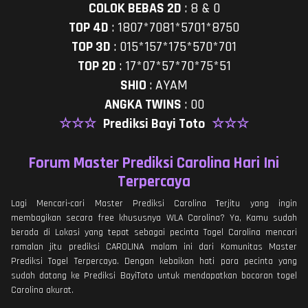
COLOK BEBAS 2D
:
8 & 0
TOP 4D
:
1807*7081*5701*8750
TOP 3D
:
015*157*175*570*701
TOP 2D
:
17*07*57*70*75*51
SHIO
:
AYAM
ANGKA TWINS
:
00
☆☆☆
Prediksi Bayi Toto
☆☆☆
Forum Master Prediksi Carolina Hari Ini
Terpercaya
Lagi Mencari-cari Master Prediksi Carolina Terjitu yang ingin
membagikan secara free khususnya WLA Carolina? Ya, Kamu sudah
berada di Lokasi yang tepat sebagai pecinta Togel Carolina mencari
ramalan jitu prediksi CAROLINA malam ini dari Komunitas Master
Prediksi Togel Terpercaya. Dengan kebaikan hati para pecinta yang
sudah datang ke Prediksi BayiToto untuk mendapatkan bocoran togel
Carolina akurat.