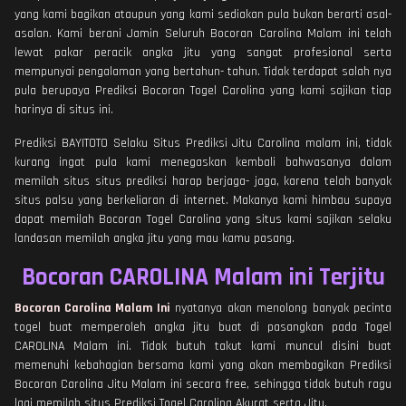
yang kami bagikan ataupun yang kami sediakan pula bukan berarti asal-
asalan. Kami berani Jamin Seluruh Bocoran Carolina Malam ini telah
lewat pakar peracik angka jitu yang sangat profesional serta
mempunyai pengalaman yang bertahun- tahun. Tidak terdapat salah nya
pula berupaya Prediksi Bocoran Togel Carolina yang kami sajikan tiap
harinya di situs ini.
Prediksi BAYITOTO Selaku Situs Prediksi Jitu Carolina malam ini, tidak
kurang ingat pula kami menegaskan kembali bahwasanya dalam
memilah situs situs prediksi harap berjaga- jaga, karena telah banyak
situs palsu yang berkeliaran di internet. Makanya kami himbau supaya
dapat memilah Bocoran Togel Carolina yang situs kami sajikan selaku
landasan memilah angka jitu yang mau kamu pasang.
Bocoran CAROLINA Malam ini Terjitu
Bocoran Carolina Malam Ini
nyatanya akan menolong banyak pecinta
togel buat memperoleh angka jitu buat di pasangkan pada Togel
CAROLINA Malam ini. Tidak butuh takut kami muncul disini buat
memenuhi kebahagian bersama kami yang akan membagikan Prediksi
Bocoran Carolina Jitu Malam ini secara free, sehingga tidak butuh ragu
lagi memilah situs Prediksi Togel Carolina Akurat serta Jitu.