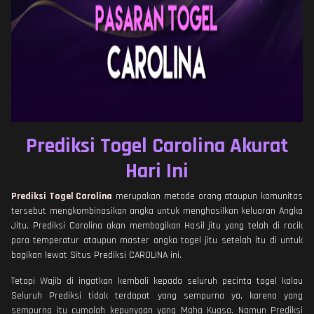
Prediksi Togel Carolina Akurat
Hari Ini
Prediksi Togel Carolina
merupakan metode orang ataupun komunitas
tersebut mengkombinasikan angka untuk menghasilkan keluaran Angka
Jitu. Prediksi Carolina akan membagikan Hasil jitu yang telah di racik
para temperatur ataupun master angka togel jitu setelah itu di untuk
bagikan lewat Situs Prediksi CAROLINA ini.
Tetapi Wajib di ingatkan kembali kepada seluruh pecinta togel kalau
Seluruh Prediksi tidak terdapat yang sempurna ya, karena yang
sempurna itu cumalah kepunyaan yang Maha Kuasa. Namun Prediksi