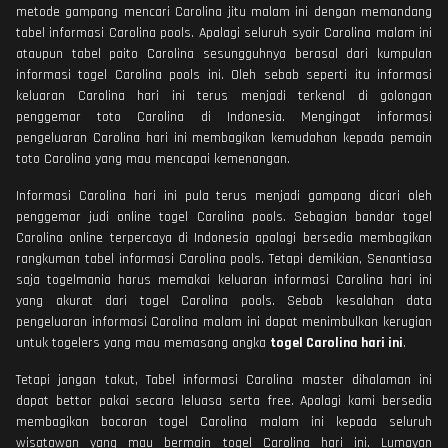
metode gampang mencari Carolina jitu malam ini dengan memandang
tabel informasi Carolina pools. Apalagi seluruh syair Carolina malam ini
ataupun tabel paito Carolina sesungguhnya berasal dari kumpulan
informasi togel Carolina pools ini. Oleh sebab seperti itu informasi
keluaran Carolina hari ini terus menjadi terkenal di golongan
penggemar toto Carolina di Indonesia. Mengingat informasi
pengeluaran Carolina hari ini membagikan kemudahan kepada pemain
toto Carolina yang mau mencapai kemenangan.
Informasi Carolina hari ini pula terus menjadi gampang dicari oleh
penggemar judi online togel Carolina pools. Sebagian bandar togel
Carolina online terpercaya di Indonesia apalagi bersedia membagikan
rangkuman tabel informasi Carolina pools. Tetapi demikian, Senantiasa
saja togelmania harus memakai keluaran informasi Carolina hari ini
yang akurat dari togel Carolina pools. Sebab kesalahan data
pengeluaran informasi Carolina malam ini dapat menimbulkan kerugian
untuk togelers yang mau memasang angka
togel Carolina hari ini
.
Tetapi jangan takut, Tabel informasi Carolina master dihalaman ini
dapat bettor pakai secara leluasa serta free. Apalagi kami bersedia
membagikan bocoran togel Carolina malam ini kepada seluruh
wisatawan yang mau bermain togel Carolina hari ini. Lumayan