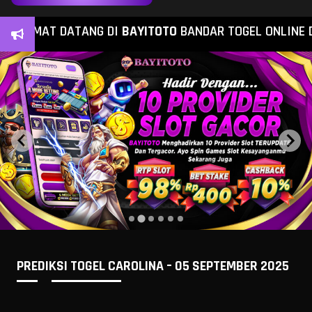
AMAT DATANG DI
BAYITOTO
BANDAR TOGEL ONLINE DAN S
PREDIKSI TOGEL CAROLINA – 05 SEPTEMBER 2025