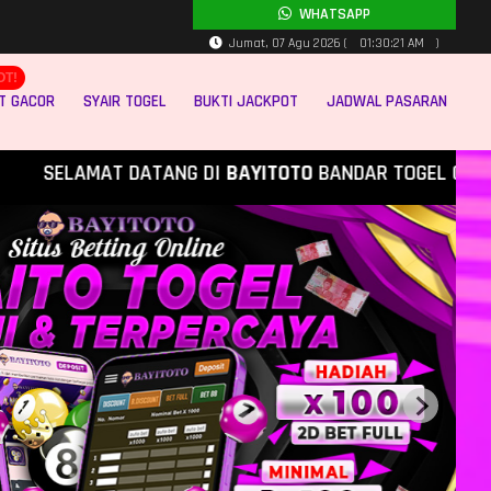
WHATSAPP
Jumat, 07 Agu 2026 (
01:30:21 AM
)
T GACOR
SYAIR TOGEL
BUKTI JACKPOT
JADWAL PASARAN
AMAT DATANG DI
BAYITOTO
BANDAR TOGEL ONLINE DAN S