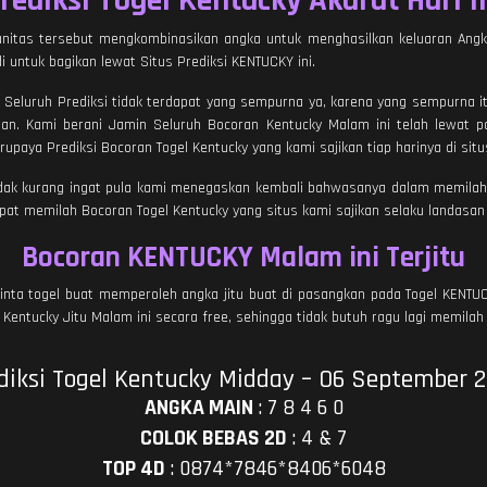
tas tersebut mengkombinasikan angka untuk menghasilkan keluaran Angka J
i untuk bagikan lewat Situs Prediksi KENTUCKY ini.
lau Seluruh Prediksi tidak terdapat yang sempurna ya, karena yang sempurn
lan. Kami berani Jamin Seluruh Bocoran Kentucky Malam ini telah lewat p
paya Prediksi Bocoran Togel Kentucky yang kami sajikan tiap harinya di situs
tidak kurang ingat pula kami menegaskan kembali bahwasanya dalam memilah s
apat memilah Bocoran Togel Kentucky yang situs kami sajikan selaku landasa
Bocoran KENTUCKY Malam ini Terjitu
ta togel buat memperoleh angka jitu buat di pasangkan pada Togel KENTUCK
tucky Jitu Malam ini secara free, sehingga tidak butuh ragu lagi memilah si
diksi Togel Kentucky Midday – 06 September 
ANGKA MAIN
:
7 8 4 6 0
COLOK BEBAS 2D
:
4 & 7
TOP 4D
:
0874*7846*8406*6048