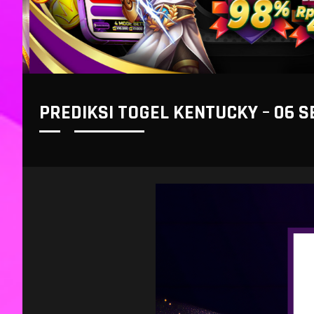
PREDIKSI TOGEL KENTUCKY – 06 