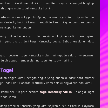
nantiasa diracik memakai informasi Kentucky prize sangat lengkap.
h angka main togel Kentucky hari ini.
nformasi Kentucky pools. Apalagi seluruh syair Kentucky malam ini
an Kentucky hari ini terus menjadi terkenal di golongan penggemar
u mencapai kemenangan.
tucky online terpercaya di Indonesia apalagi bersedia membagikan
ini yang akurat dari togel Kentucky pools. Sebab kesalahan data
bagikan bocoran togel Kentucky malam ini kepada seluruh wisatawan
 telah dapat memperoleh no togel Kentucky hari ini.
 Togel
makan angka kamu dengan angka yang sudah di racik para master
jitu hasil dari Bocoran KENTUCKY kami selaku angka taruhan kamu.
eh kamu seluruh para pecinta
togel Kentucky hari ini
. Tolong di ingat
epada kamu.
p prediksi Kentucky yang kami sajikan di situs Prediksi BayiToto.